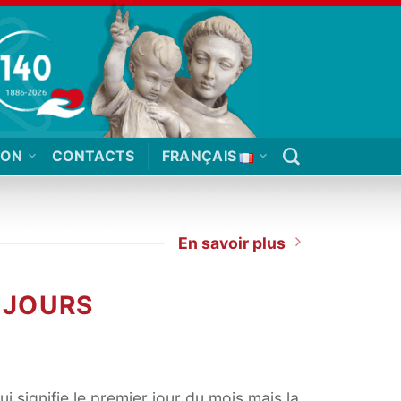
ION
CONTACTS
FRANÇAIS
En savoir plus
 JOURS
ui signifie le premier jour du mois mais la