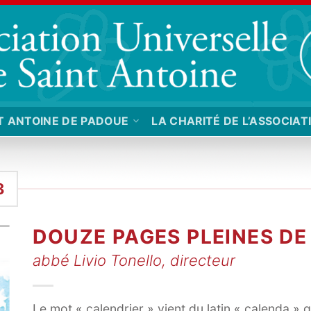
T ANTOINE DE PADOUE
LA CHARITÉ DE L’ASSOCIAT
8
DOUZE PAGES PLEINES DE
abbé Livio Tonello, directeur
Le mot « calendrier » vient du latin « calenda » q