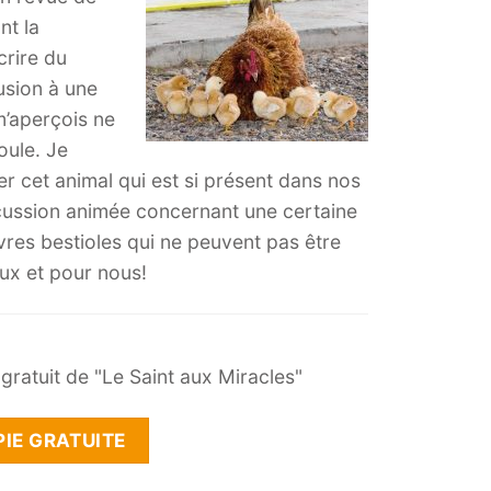
nt la
crire du
lusion à une
m’aperçois ne
poule. Je
r cet animal qui est si présent dans nos
iscussion animée concernant une certaine
vres bestioles qui ne peuvent pas être
eux et pour nous!
ratuit de "Le Saint aux Miracles"
IE GRATUITE