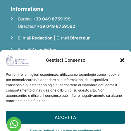
Informations
Bureau
+39 049 8759199
Directeur
+39 049 8759562
E-mail
Rédaction
|
E-mail
Directeur
E-mail
Association
Gestisci Consenso
Politique de Confidentialité
Per fornire le migliori esperienze, utilizziamo tecnologie come i cookie
per memorizzare e/o accedere alle informazioni del dispositivo. Il
Merci pour tout don à l’Association
consenso a queste tecnologie ci permetterà di elaborare dati come il
comportamento di navigazione o ID unici su questo sito. Non
Universelle de Saint Antoine
acconsentire o ritirare il consenso può influire negativamente su alcune
Virements à :
Associazione Universale di
caratteristiche e funzioni.
S. Antonio
IBAN: IT28 U030 6912 1181 0000 0012 641
ACCETTA
- BIC/SWIFT: BCITITMM
Cookie Policy
Déclaration de confidentialité