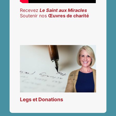
Recevez
Le Saint aux Miracles
Soutenir nos
Œuvres de charité
Legs et Donations