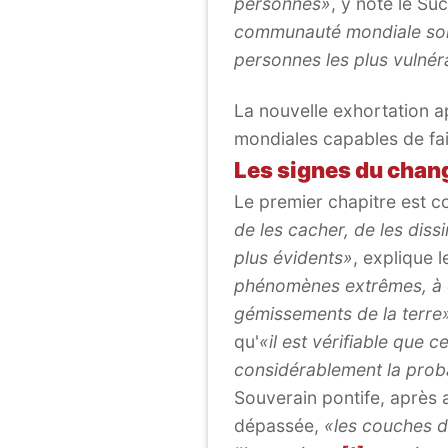
personnes»
, y note le Su
communauté mondiale son
personnes les plus vulnér
La nouvelle exhortation a
mondiales capables de fai
Les signes du chan
Le premier chapitre est c
de les cacher, de les diss
plus évidents»
, explique 
phénomènes extrêmes, à de
gémissements de la terre
qu'
«il est vérifiable que
considérablement la proba
Souverain pontife, après 
dépassée,
«les couches d