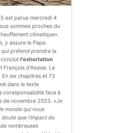
015 est parue mercredi 4
, nous sommes proches du
échauffement climatique».
, y assure le Pape.
 qui prétend prendre la
 conclut
l'exhortation
t François d'Assise. Le
 En six chapitres et 73
mé dans le texte
la coresponsabilité face à
mois de novembre 2023.
«Je
 le monde qui nous
un doute que l’impact du
es de nombreuses