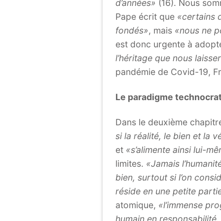
d’années»
(16). Nous som
Pape écrit que
«certains 
fondés»
, mais
«nous ne p
est donc urgente à adopt
l’héritage que nous lais
pandémie de Covid-19, F
Le paradigme technocrati
Dans le deuxième chapitr
si la réalité, le bien et 
et
«s’alimente ainsi lui-
limites.
«Jamais l’humanité
bien, surtout si l’on consid
réside en une petite parti
atomique,
«l’immense pro
humain en responsabilité,