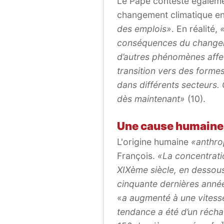
Le Pape conteste également
changement climatique en 
des emplois»
. En réalité,
conséquences du changemen
d’autres phénomènes affec
transition vers des forme
dans différents secteurs.
dès maintenant»
(10).
Une cause humaine 
L'origine humaine
«anthro
François.
«La concentratio
XIXème siècle, en dessous
cinquante dernières année
«
a augmenté à une vitesse
tendance a été d’un récha