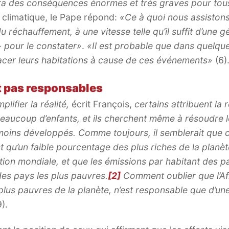
ra des conséquences énormes et très graves pour tou
 climatique, le Pape répond:
«Ce à quoi nous assistons
du réchauffement, à une vitesse telle qu’il suffit d’une 
- pour le constater»
.
«Il est probable que dans quelq
acer leurs habitations à cause de ces événements»
(6)
t pas responsables
lifier la réalité,
écrit François,
certains attribuent la 
beaucoup d’enfants, et ils cherchent même à résoudre 
oins développés. Comme toujours, il semblerait que ce
st qu’un faible pourcentage des plus riches de la planè
tion mondiale, et que les émissions par habitant des pa
des pays les plus pauvres.
[2]
Comment oublier que l’Afr
plus pauvres de la planète, n’est responsable que d’une
).