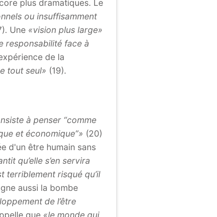
ore plus dramatiques. Le
onnels ou insuffisamment
7). Une
«vision plus large»
e responsabilité face à
'expérience de la
e tout seul»
(19).
nsiste à penser “comme
ogique et économique”»
(20)
dée d'un être humain sans
tit qu’elle s’en servira
st terriblement risqué qu’il
igne aussi la bombe
loppement de l’être
appelle que
«le monde qui