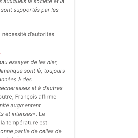
s auxquels la société et la
 sont supportés par les
nécessité d’autorités
s
u essayer de les nier,
limatique sont là, toujours
années à des
écheresses et à d’autres
utre, François affirme
anité augmentent
s et intenses».
Le
 la température est
onne partie de celles de