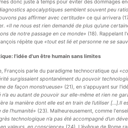
mes donc juste à temps pour éviter des dommages enc
diagnostics apocalyptiques semblent souvent peu rati
ouvons pas affirmer avec certitude»
ce qui arrivera (1
er.
«Il ne nous est rien demandé de plus qu’une certain
serons de notre passage en ce monde»
(18). Rappelant l
rançois répète que
«tout est lié et personne ne se sauv
que: l'idée d'un être humain sans limites
e, François parle du paradigme technocratique qui
«co
la vérité surgissaient spontanément du pouvoir technol
même de façon monstrueuse»
(21), en s'appuyant sur l'i
 n’a eu autant de pouvoir sur elle-même et rien ne garan
ère la manière dont elle est en train de l’utiliser […].Il e
e de l’humanité»
(23). Malheureusement, comme l'ense
grès technologique n’a pas été accompagné d’un déve
 en valeurs, en conscience»
(24). L’évêque de Rome r