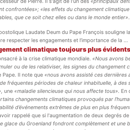
ccesseur de Pierre. Il s'agit de l'un des
«principaux défi
t confrontées»;
«les effets du changement climatique
ables, que ce soit chez elles ou dans le monde entier»
.
postolique Laudate Deum du Pape François souligne la 
re respecter les engagements et l’importance de la ...
gement climatique toujours plus évident
onsacré à la crise climatique mondiale.
«Nous avons bea
imuler ou de les relativiser, les signes du changement c
le Pape. Il note que
«nous avons assisté ces dernières 
 fréquentes périodes de chaleur inhabituelle, à des s
»,
une
«maladie silencieuse qui nous affecte tous».
En o
 certains changements climatiques provoqués par l’hum
bilité d’événements extrêmes de plus en plus fréquent
avoir rappelé que si l'augmentation de deux degrés de
e glace du Groenland fondront complètement et une b