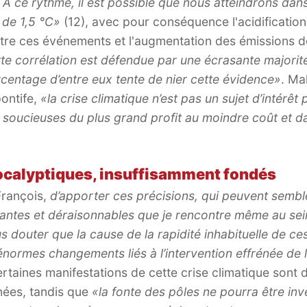
À ce rythme, il est possible que nous atteindrons dans 
de 1,5 °C»
(12), avec pour conséquence l'acidification
tre ces événements et l'augmentation des émissions de
te corrélation est défendue par une écrasante majorité
rcentage d’entre eux tente de nier cette évidence»
. Ma
ontife,
«la crise climatique n’est pas un sujet d’intérêt
oucieuses du plus grand profit au moindre coût et dan
ocalyptiques, insuffisamment fondés
François,
d’apporter ces précisions, qui peuvent sembl
antes et déraisonnables que je rencontre même au sein 
s douter que la cause de la rapidité inhabituelle de 
s énormes changements liés à l’intervention effrénée de
rtaines manifestations de cette crise climatique sont d
nées, tandis que
«la fonte des pôles ne pourra être in