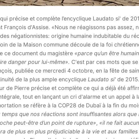
 qui précise et complète l’encyclique Laudato si' de 2
aint François d'Assise. «Nous ne réagissons pas assez
e des négationnistes: origine humaine indubitable du r
in de la Maison commune découle de la foi chrétienne
de ce document du magistère
«parce qu’un être humain
pire danger pour lui-même».
C'est par ces mots que se
ois, publiée ce mercredi 4 octobre, en la fête de sain
ntinuité de la plus ample encyclique
Laudato si'
de 2015.
r de Pierre précise et complète ce qui a déjà été affir
ntégrale, tout en lançant un cri d'alarme et un appel à 
xhortation se réfère à la COP28 de Dubaï à la fin du 
 temps que nos réactions sont insuffisantes alors que
pproche peut-être d’un point de rupture»
,
«il ne fait auc
a de plus en plus préjudiciable à la vie et aux famill