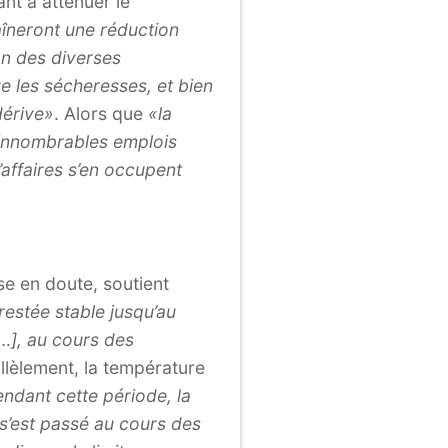
nt à atténuer le
aîneront une réduction
on des diverses
e les sécheresses, et bien
dérive»
. Alors que
«la
’innombrables emplois
affaires s’en occupent
e en doute, soutient
restée stable jusqu’au
…], au cours des
allèlement, la température
ndant cette période, la
 s’est passé au cours des