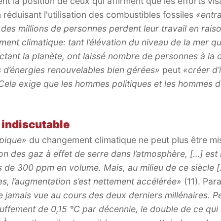
 la position de ceux qui affirment que les efforts visa
réduisant l'utilisation des combustibles fossiles
«entr
«des millions de personnes perdent leur travail en rais
t climatique: tant l’élévation du niveau de la mer qu
tant la planète, ont laissé nombre de personnes à la 
s d’énergies renouvelables bien gérées»
peut
«créer d
 Cela exige que les hommes politiques et les hommes d’
indiscutable
pique»
du changement climatique ne peut plus être mis
n des gaz à effet de serre dans l’atmosphère, […] est 
 de 300 ppm en volume. Mais, au milieu de ce siècle [
s, l’augmentation s’est nettement accélérée»
(11). Par
 jamais vue au cours des deux derniers millénaires. Pe
uffement de 0,15 °C par décennie, le double de ce qui