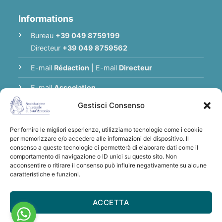
Informations
Bureau
+39 049 8759199
Directeur
+39 049 8759562
E-mail
Rédaction
|
E-mail
Directeur
E-mail
Association
Gestisci Consenso
Politique de Confidentialité
Per fornire le migliori esperienze, utilizziamo tecnologie come i cookie
per memorizzare e/o accedere alle informazioni del dispositivo. Il
Merci pour tout don à l’Association
consenso a queste tecnologie ci permetterà di elaborare dati come il
comportamento di navigazione o ID unici su questo sito. Non
Universelle de Saint Antoine
acconsentire o ritirare il consenso può influire negativamente su alcune
Virements à :
Associazione Universale di
caratteristiche e funzioni.
S. Antonio
IBAN: IT28 U030 6912 1181 0000 0012 641
ACCETTA
- BIC/SWIFT: BCITITMM