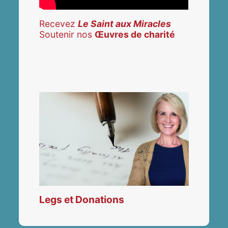
Recevez
Le Saint aux Miracles
Soutenir nos
Œuvres de charité
Legs et Donations